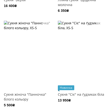
молочна
16 400₴
6 350₴
Новинка
Сукня жіноча "Панночка"
Cукня "Сіє" на ґудзиках біла
білого кольору
13 950₴
5 500₴