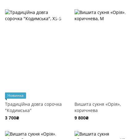
Новинка
Традиційна довга сорочка
Вишита сукня «Орія»,
"Кодимська"
коричнева
3 700₴
9 800₴