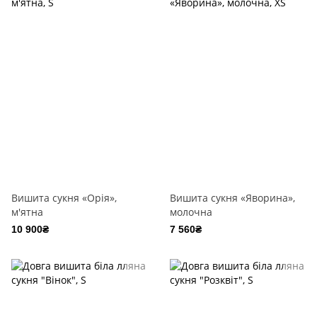
Вишита сукня «Орія»,
Вишита сукня «Яворина»,
м'ятна
молочна
10 900₴
7 560₴