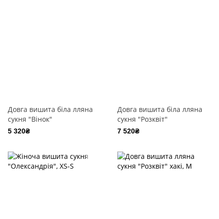
Довга вишита біла лляна
Довга вишита біла лляна
сукня "Вінок"
сукня "Розквіт"
5 320₴
7 520₴