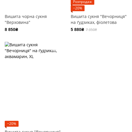
Розпродаж
−20%
Вишита чорна сукня
Вишита сукня "Вечорниця"
"Верховина"
на ґудзиках, фіолетова
8 850₴
5 880₴
7 350₴
−20%
Вишита сукня "Вечорниця"