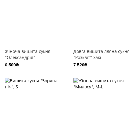
Жіноча вишита сукня
Довга вишита лляна сукня
"Олександрія"
"Розквіт" хакі
6 500₴
7 520₴