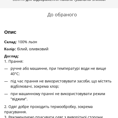
До обраного
Опис
100% льон
Склад:
білий, оливковий
Колір:
Догляд:
1. Прання:
ручне або машинне, при температурі води не вище
40°C;
під час прання не використовувати засоби, що містять
відбілювачі, зокрема хлор;
при машинному пранні не використовувати режим
"віджим".
2. Одяг добре проходить термообробку, зокрема
прасування.
3. Рекомендуємо прасувати одяг з виворітної сторони.