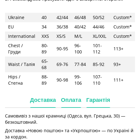
Ukraine
40
42/44
46/48
50/52
Custom*
EU
34
36/38
40/42
44/46
Custom*
International
XXS
XS/S
M/L
XL/XXL
Custom*
Chest /
80-
96-
101-
90-95
113+
Груди
89
100
112
65-
Waist / Талія
69-76
77-84
85-92
93+
68
Hips /
88-
99-
107-
90-98
111+
Стегна
89
106
110
Доставка
Оплата
Гарантія
Самовивіз з нашої крамниці (Одеса, вул. Грецька, 30) —
безкоштовний.
Доставка «Новою поштою» та «Укрпоштою» — по Україні й
за кордон.