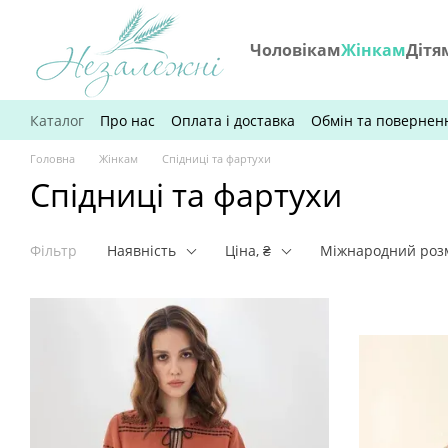
Перейти до основного контенту
Чоловікам
Жінкам
Дітя
Каталог
Про нас
Оплата і доставка
Обмін та повернен
Головна
Жінкам
Спідниці та фартухи
Спідниці та фартухи
Фільтр
Наявність
Ціна, ₴
Міжнародний роз