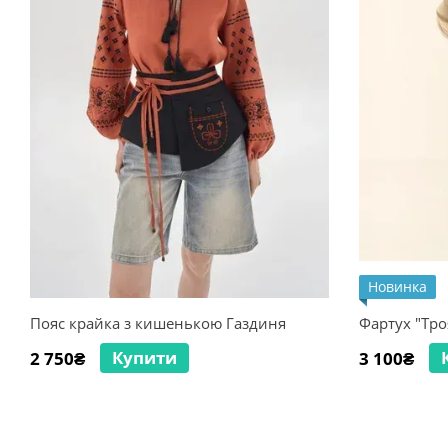
Новинка
Пояс крайка з кишенькою Газдиня
Фартух "Тр
Купити
2 750₴
3 100₴