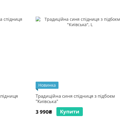
Новинка
спідниця
Традиційна синя спідниця з підбоєм
"Київська"
Купити
3 990₴