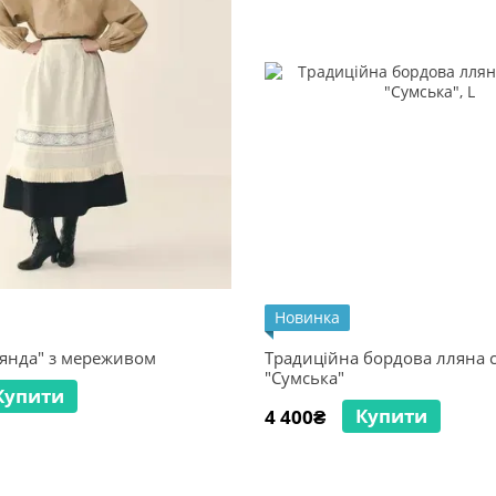
Новинка
оянда" з мереживом
Традиційна бордова лляна 
"Сумська"
Купити
Купити
4 400₴