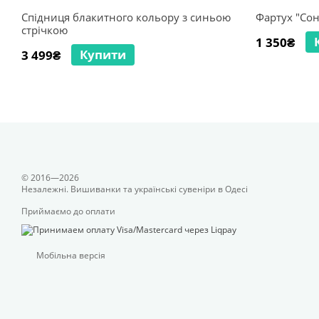
Спідниця блакитного кольору з синьою
Фартух "Со
стрічкою
1 350₴
Купити
3 499₴
© 2016—2026
Незалежні. Вишиванки та українські сувеніри в Одесі
Приймаємо до оплати
Мобільна версія