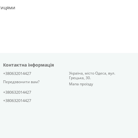
тицями
Контактна інформація
+380632014427
Україна, місто Одеса, вул.
Грецька, 30.
Передзвонити вам?
Мапа проїзду
+380632014427
+380632014427