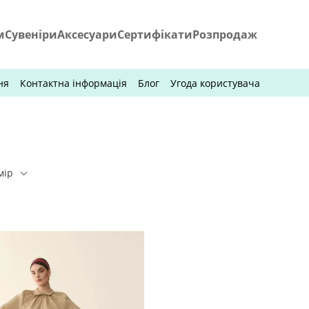
м
Сувеніри
Аксесуари
Сертифікати
Розпродаж
ня
Контактна інформація
Блог
Угода користувача
мір