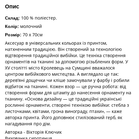
Опис
100 % поліестер.
Склад:
молочний
Колір:
70 х 70см
Розмір:
Аксесуар в універсальних кольорах із принтом,
натхненним традицією. Він створений за технологією
відтворення традиційної вибійки. Це техніка створення
орнаментів на тканині за допомогою різьблених форм. У
XV столітті місто Кролевець на Сумщині вважалося
центром вибійкового мистецтва. А виглядало це так:
деревʼяні дощечки чи кліше замочували у фарбу і робили
відбиток на тканині. Кожен взор — це ручна робота: від
створення форми для штампу до нанесення орнаменту на
тканину. «Основа дизайну — це традиційні українські
рослинні орнаменти, створені технікою вибійки: стебла з
листочками, квітами, грона винограду, птахи», — каже
авторка принта. Його доповнює стилізований герб, як
нагадування про дім.
Авторка - Вікторія Ключик
Вихованка сиротинця