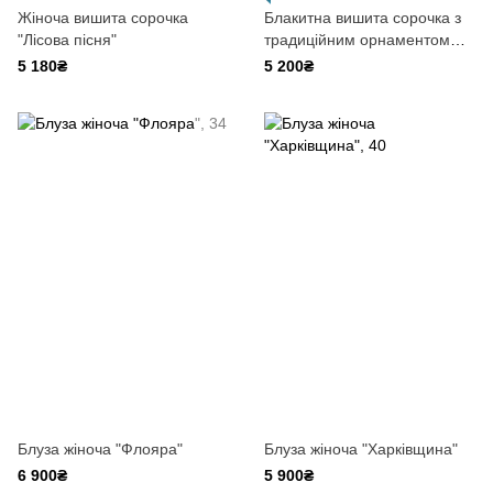
Жіноча вишита сорочка
Блакитна вишита сорочка з
"Лісова пісня"
традиційним орнаментом
(Волинь)
5 180₴
5 200₴
Блуза жіноча "Флояра"
Блуза жіноча "Харківщина"
6 900₴
5 900₴