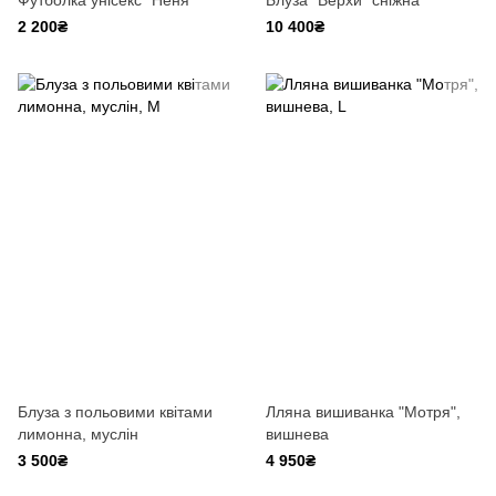
Футболка унісекс "Неня"
Блуза "Верхи" сніжна
2 200₴
10 400₴
Блуза з польовими квітами
Лляна вишиванка "Мотря",
лимонна, муслін
вишнева
3 500₴
4 950₴