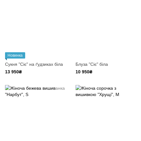
Новинка
Cукня "Сіє" на ґудзиках біла
Блуза "Сіє" біла
13 950₴
10 950₴