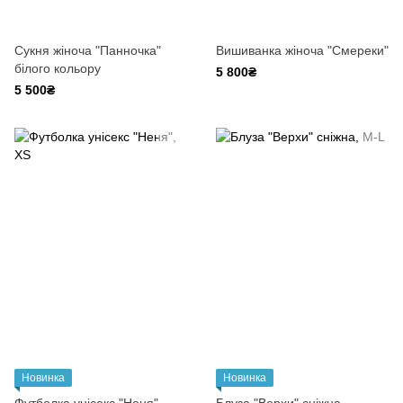
Сукня жіноча "Панночка"
Вишиванка жіноча "Смереки"
білого кольору
5 800₴
5 500₴
Новинка
Новинка