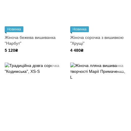
Новинка
Новинка
Жіноча бежева вишиванка
Жіноча сорочка з вишивкою
"Нарбут"
"Хрущі"
5 120₴
4 480₴