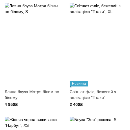
Новинка
Лляна блуза Мотря білим по
Світшот фліс, бежевий з
білому
аплікацією "Птахи"
4 950₴
2 400₴