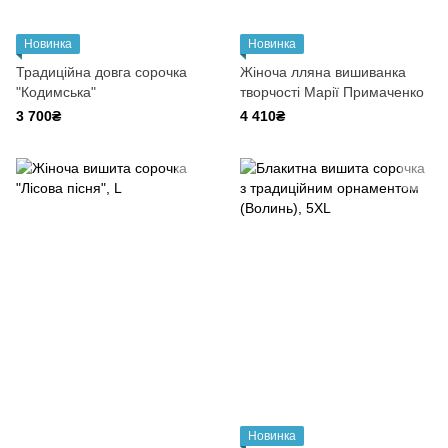
Новинка
Новинка
Традиційна довга сорочка
Жіноча лляна вишиванка
"Кодимська"
творчості Марії Примаченко
3 700₴
4 410₴
Новинка