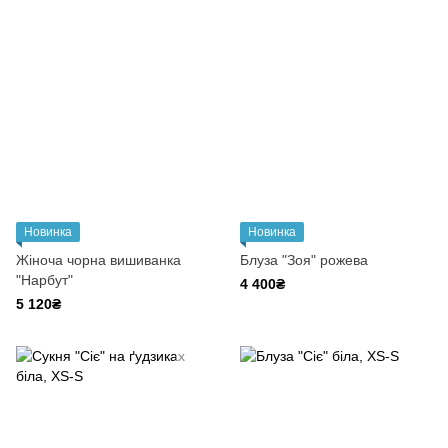
Новинка
Новинка
Жіноча чорна вишиванка
Блуза "Зоя" рожева
"Нарбут"
4 400₴
5 120₴