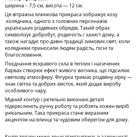
ширина – 7,5 см, висота — 12 см.
Ця вітражна ялинкова прикраса зображує козу
колядника, одного з головних персонажів
українських різдвяних обрядів. Такий образ
символізує добробут, родючість і захист дому, а
також нагадує про давні традиції зимових свят, коли
колядники приносили людям радість, пісні та
благословення.
Поєднання яскравого скла в теплих і насичених
барвах створює ефект живого вогника, що підсилює
святкову атмосферу. Фігурка тримає різдвяну зірку —
знак світла та добрих звісток, який додає виробу
особливого чару.
Мідний контур і ретельно виконані деталі
підкреслюють ручну роботу та роблять кожен виріб
унікальним. Така прикраса стане виразним
акцентом на ялинці та чудовим оберегом для дому.
Колір товару може дещо відрізнятися, в залежності