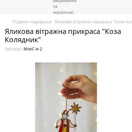
Різдвяні подарунки
Яликова вітражна прикраса "Коза Ко
Яликова вітражна прикраса "Коза
Колядник"
Артикул:
МоєС-я-2