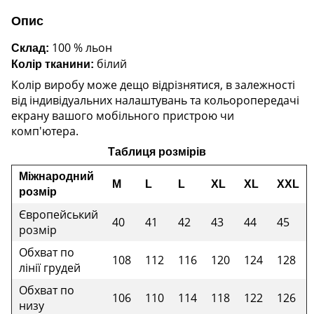
Опис
100
% льон
Склад:
білий
Колір тканини:
Колір виробу може дещо відрізнятися, в залежності
від індивідуальних налаштувань та кольоропередачі
екрану вашого мобільного пристрою чи
комп'ютера.
Таблиця розмірів
Міжнародний
M
L
L
XL
XL
XXL
розмір
Європейський
40
41
42
43
44
45
розмір
Обхват по
108
112
116
120
124
128
лінії грудей
Обхват по
106
110
114
118
122
126
низу