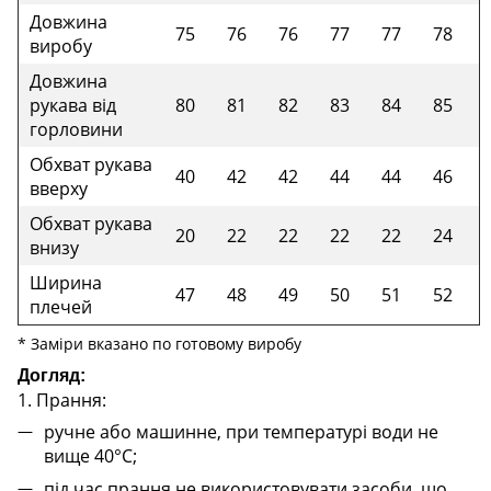
Довжина
75
76
76
77
77
78
виробу
Довжина
рукава від
80
81
82
83
84
85
горловини
Обхват рукава
40
42
42
44
44
46
вверху
Обхват рукава
20
22
22
22
22
24
внизу
Ширина
47
48
49
50
51
52
плечей
* Заміри вказано по готовому виробу
Догляд:
1. Прання:
ручне або машинне, при температурі води не
вище 40°C;
під час прання не використовувати засоби, що