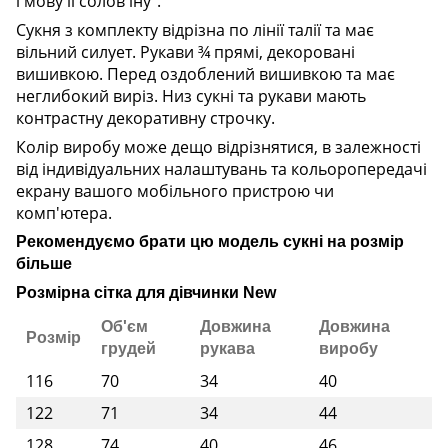
і мову її солов'їну".
Сукня з комплекту відрізна по лінії талії та має
вільний силует. Рукави ¾ прямі, декоровані
вишивкою. Перед оздоблений вишивкою та має
неглибокий виріз. Низ сукні та рукави мають
контрастну декоративну строчку.
Колір виробу може дещо відрізнятися, в залежності
від індивідуальних налаштувань та кольоропередачі
екрану вашого мобільного пристрою чи
комп'ютера.
Рекомендуємо брати цю модель сукні на розмір
більше
Розмірна сітка для дівчинки New
Об'єм
Довжина
Довжина
Розмір
грудей
рукава
виробу
116
70
34
40
122
71
34
44
128
74
40
46