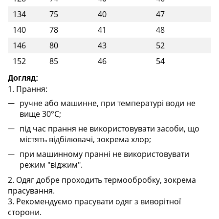
134
75
40
47
140
78
41
48
146
80
43
52
152
85
46
54
Догляд:
1. Прання:
ручне або машинне, при температурі води не
вище 30°C;
під час прання не використовувати засоби, що
містять відбілювачі, зокрема хлор;
при машинному пранні не використовувати
режим "віджим".
2. Одяг добре проходить термообробку, зокрема
прасування.
3. Рекомендуємо прасувати одяг з виворітної
сторони.