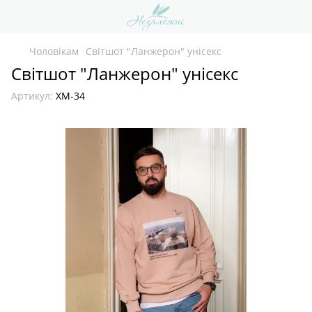
Чоловікам
Світшот "Ланжерон" унісекс
Світшот "Ланжерон" унісекс
Артикул:
ХМ-34