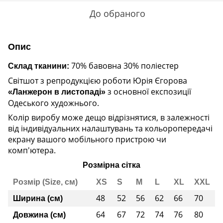
До обраного
Опис
70% бавовна 30% поліестер
Склад тканини:
Світшот з репродукцією роботи Юрія Єгорова
з основної експозиції
«Ланжерон в листопаді»
Одеського художнього.
Колір виробу може дещо відрізнятися, в залежності
від індивідуальних налаштувань та кольоропередачі
екрану вашого мобільного пристрою чи
комп'ютера.
Розмірна сітка
Розмір (Size, см)
XS
S
M
L
XL
XXL
48
52
56
62
66
70
Ширина (см)
64
67
72
74
76
80
Довжина (см)