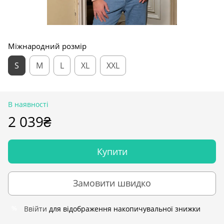
Міжнародний розмір
S
M
L
XL
XXL
В наявності
2 039₴
Купити
Замовити швидко
Ввійти
для відображення накопичувальної знижки
%