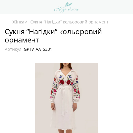
Жінкам
Сукня “Нагідки” кольоровий орнамент
Сукня “Нагідки” кольоровий
орнамент
Артикул:
GPTV_AA_5331