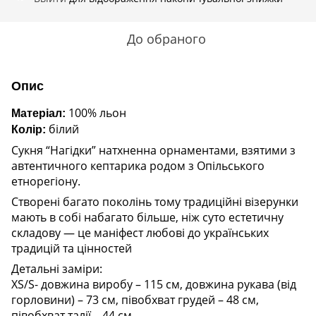
До обраного
Опис
100% льон
Матеріал:
білий
Колір:
Сукня “Нагідки” натхненна орнаментами, взятими з
автентичного кептарика родом з Опільського
етнорегіону.
Створені багато поколінь тому традиційні візерунки
мають в собі набагато більше, ніж суто естетичну
складову — це маніфест любові до українських
традицій та цінностей
Детальні заміри:
XS/S- довжина виробу – 115 см, довжина рукава (від
горловини) – 73 см, півобхват грудей – 48 см,
півобхват талії – 44 см.