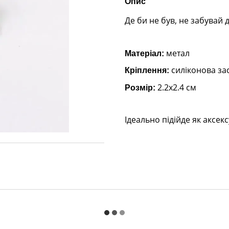
Опис
Де би не був, не забувай 
метал
Матеріал:
силіконова зас
Кріплення:
2.2х2.4 см
Розмір:
Ідеально підійде як аксекс