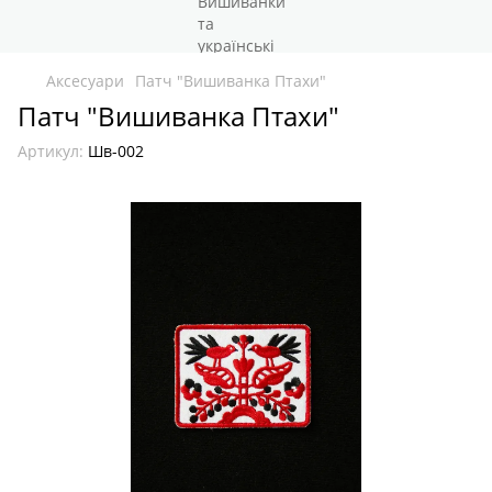
Аксесуари
Патч "Вишиванка Птахи"
Патч "Вишиванка Птахи"
Артикул:
Шв-002