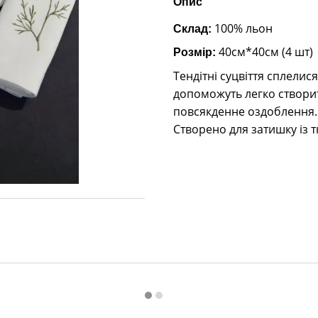
Опис
100% льон
Склад:
40см*40см (4 шт)
Розмір:
Тендітні суцвіття сплелися
допоможуть легко створит
повсякденне оздоблення.
Створено для затишку із т