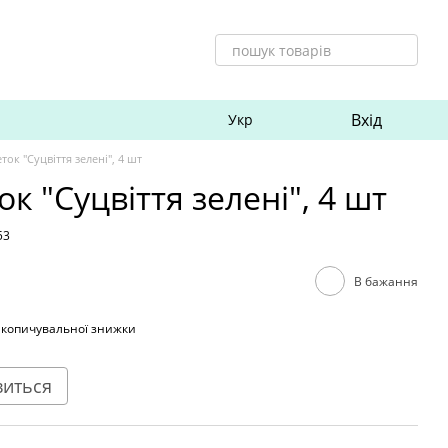
Вхід
Укр
ток "Суцвіття зелені", 4 шт
к "Суцвіття зелені", 4 шт
53
В бажання
акопичувальної знижки
виться