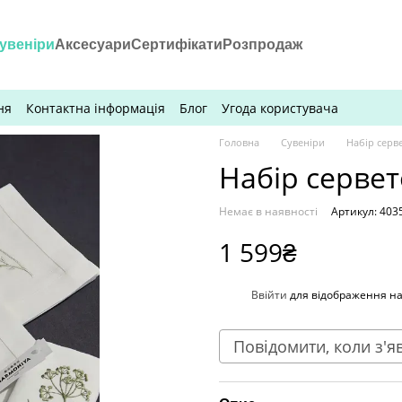
увеніри
Аксесуари
Сертифікати
Розпродаж
ня
Контактна інформація
Блог
Угода користувача
Головна
Сувеніри
Набір серве
Набір сервето
Немає в наявності
Артикул: 403
1 599₴
%
Ввійти
для відображення н
Повідомити, коли з'я