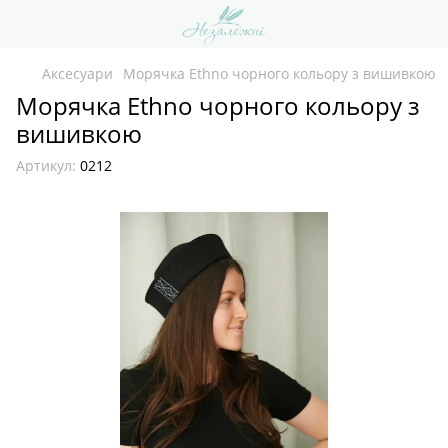
Аксесуари
Морячка Ethno чорного кольору з вишивкою
Морячка Ethno чорного кольору з
вишивкою
Артикул:
0212