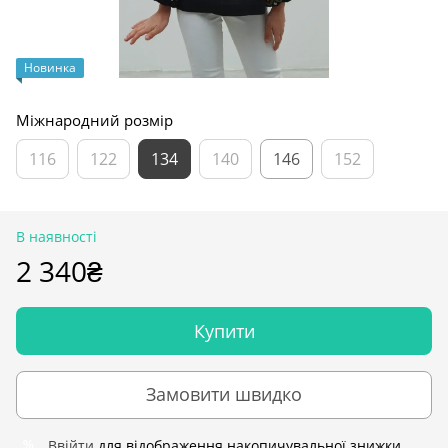
Новинка
Міжнародний розмір
116
122
134
140
146
152
В наявності
2 340₴
Купити
Замовити швидко
Ввійти
для відображення накопичувальної знижки
%