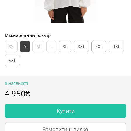
Міжнародний розмір
XS
S
M
L
XL
XXL
3XL
4XL
5XL
В наявності
4 950₴
Купити
Замовити швидко