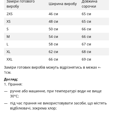
Заміри готового
Довжина
Ширина виробу
виробу
сорочки
2XS
46 см
65 см
XS
48 см
65 см
S
50 см
66 см
M
54 см
66 см
L
58 см
67 см
XL
62 см
68 см
XXL
66 см
69 см
Заміри готових виробів можуть відрізнятись в межах +-
1см.
Догляд:
1. Прання:
ручне або машинне, при температурі води не вище
30°C;
під час прання не використовувати засоби, що містять
відбілювачі, зокрема хлор;