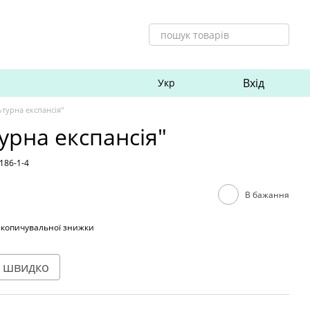
Вхід
Укр
ьтурна експансія"
урна експансія"
186-1-4
В бажання
акопичувальної знижки
 швидко