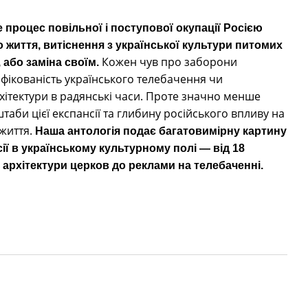
 процес повільної і поступової окупації Росією
 життя, витіснення з української культури питомих
Кожен чув про заборони
, або заміна своїм.
ифікованість українського телебачення чи
хітектури в радянські часи. Проте значно менше
аби цієї експансії та глибину російського впливу на
життя.
Наша антологія подає багатовимірну картину
ії в українському культурному полі — від 18
ід архітектури церков до реклами на телебаченні.