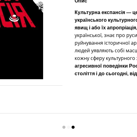
Опис
Культурна експансія — це
українського культурного
явищ і або їх апропріація
української, знає про рус
руйнування історичної ар
людей уявляють собі масшт
кожну сферу культурного 
агресивної поведінки Рос
століття і до сьогодні, в