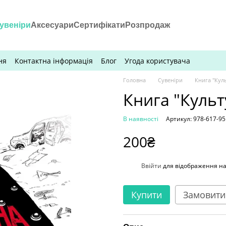
увеніри
Аксесуари
Сертифікати
Розпродаж
ня
Контактна інформація
Блог
Угода користувача
Головна
Сувеніри
Книга "Кул
Книга "Культ
В наявності
Артикул: 978-617-95
200₴
%
Ввійти
для відображення н
Купити
Замовити