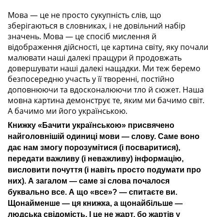
Мова — це не просто сукупність слів, що
зберігаються в словниках, і не довільний набір
значень. Мова — це спосіб мислення й
відображення дійсності, це картина світу, яку почали
малювати наші далекі пращури й продовжать
довершувати наші далекі нащадки. Ми теж беремо
безпосередню участь у її творенні, постійно
доповнюючи та вдосконалюючи тло й сюжет. Наша
мовна картина демонструє те, яким ми бачимо світ.
А бачимо ми його українською.
Книжку «Бачити українською» присвячено
найголовнішій одиниці мови — слову. Саме воно
дає нам змогу порозумітися (і посваритися),
передати важливу (і неважливу) інформацію,
висловити почуття (і навіть просто подумати про
них). А загалом — саме зі слова почалося
буквально все. А що «все»? — спитаєте ви.
Щонайменше — ця книжка, а щонайбільше —
людська свідомість. І це не жарт, бо жартів у