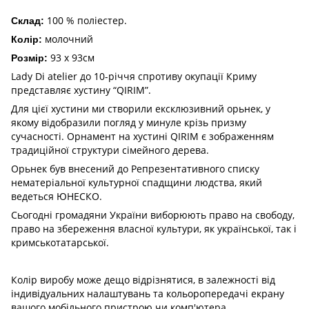
100 % поліестер.
Склад:
молочний
Колір:
93 х 93см
Розмір:
Lady Di atelier до 10-річчя спротиву окупації Криму
представляє хустину “QIRIM”.
Для цієї хустини ми створили ексклюзивний орьнек, у
якому відобразили погляд у минуле крізь призму
сучасності. Орнамент на хустині QIRIM є зображенням
традиційної структури сімейного дерева.
Орьнек був внесений до Репрезентативного списку
нематеріальної культурної спадщини людства, який
ведеться ЮНЕСКО.
Сьогодні громадяни України виборюють право на свободу,
право на збереження власної культури, як української, так і
кримськотатарської.
Колір виробу може дещо відрізнятися, в залежності від
індивідуальних налаштувань та кольоропередачі екрану
вашого мобільного пристрою чи комп'ютера.