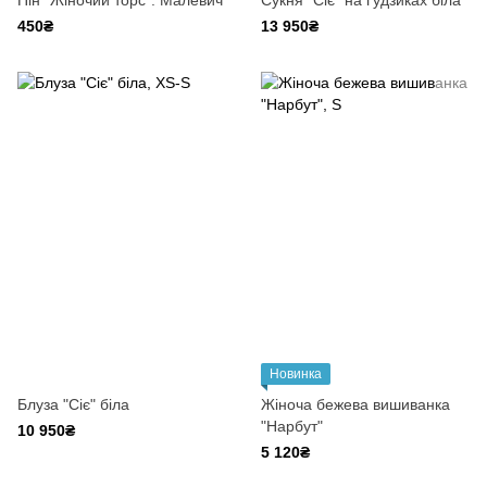
Пін "Жіночий торс". Малевич
Cукня "Сіє" на ґудзиках біла
450₴
13 950₴
Новинка
Блуза "Сіє" біла
Жіноча бежева вишиванка
"Нарбут"
10 950₴
5 120₴