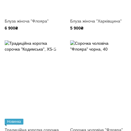
Блуза жіноча "Флояра"
Блуза жіноча "Харківщина"
6 900₴
5 900₴
Новинка
Традиційна коротка сорочка
Сорочка чоловіча "Флояра"