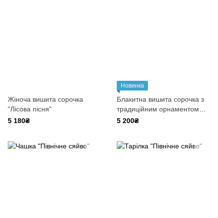
Новинка
Жіноча вишита сорочка
Блакитна вишита сорочка з
"Лісова пісня"
традиційним орнаментом
(Волинь)
5 180₴
5 200₴