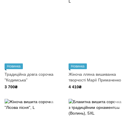
Новинка
Новинка
Традиційна довга сорочка
Жіноча лляна вишиванка
"Кодимська"
творчості Марії Примаченко
3 700₴
4 410₴