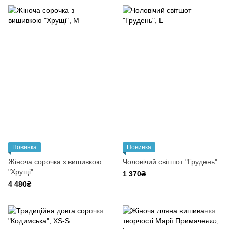
Новинка
Новинка
Жіноча сорочка з вишивкою
Чоловічий світшот "Грудень"
"Хрущі"
1 370₴
4 480₴