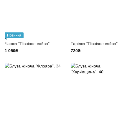
Новинка
Чашка "Північне сяйво"
Тарілка "Північне сяйво"
1 050₴
720₴