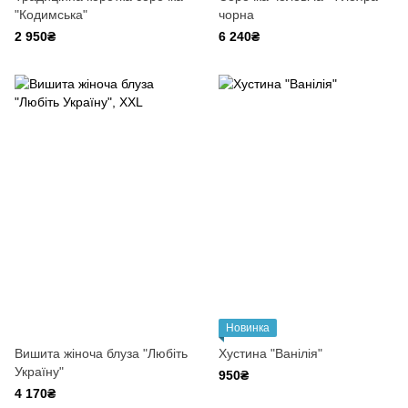
"Кодимська"
чорна
2 950₴
6 240₴
Новинка
Вишита жіноча блуза "Любіть
Хустина "Ванілія"
Україну"
950₴
4 170₴