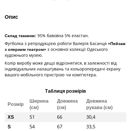
Опис
95% бавовна 5% еластан.
Склад тканини:
Футболка з репродукцією роботи Валерія Басанця
«Пейзаж
з основної колекції Одеського
з оперним театром»
художнього музею.
Колір виробу може дещо відрізнятися, в залежності від
індивідуальних налаштувань та кольоропередачі екрану
вашого мобільного пристрою чи комп'ютера.
Таблиця розмірів
Ширина
Довжина
Довжина
Розмір
(см)
(см)
рукава (см)
51
66
30,4
XS
54
67
33,5
S