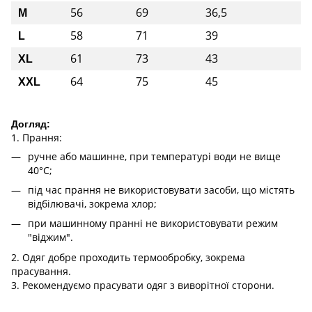
56
69
36,5
M
58
71
39
L
61
73
43
XL
64
75
45
XXL
Догляд:
1. Прання:
ручне або машинне, при температурі води не вище
40°C;
під час прання не використовувати засоби, що містять
відбілювачі, зокрема хлор;
при машинному пранні не використовувати режим
"віджим".
2. Одяг добре проходить термообробку, зокрема
прасування.
3. Рекомендуємо прасувати одяг з виворітної сторони.