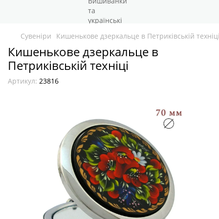
Сувеніри
Кишенькове дзеркальце в Петриківській техніц
Кишенькове дзеркальце в
Петриківській техніці
Артикул:
23816