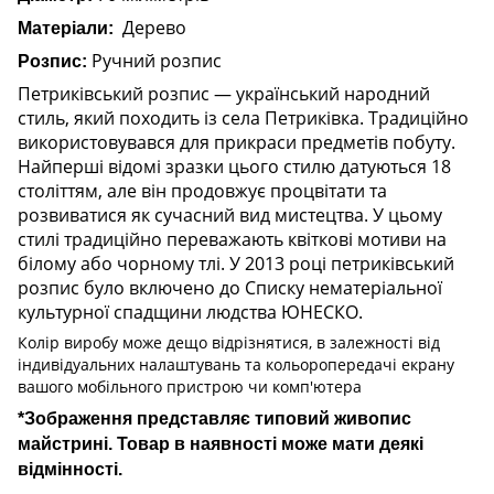
Дерево
Матеріали:
Ручний розпис
Розпис:
Петриківський розпис — український народний
стиль, який походить із села Петриківка. Традиційно
використовувався для прикраси предметів побуту.
Найперші відомі зразки цього стилю датуються 18
століттям, але він продовжує процвітати та
розвиватися як сучасний вид мистецтва. У цьому
стилі традиційно переважають квіткові мотиви на
білому або чорному тлі. У 2013 році петриківський
розпис було включено до Списку нематеріальної
культурної спадщини людства ЮНЕСКО.
Колір виробу може дещо відрізнятися, в залежності від
індивідуальних налаштувань та кольоропередачі екрану
вашого мобільного пристрою чи комп'ютера
*Зображення представляє типовий живопис
майстрині. Товар в наявності може мати деякі
відмінності.