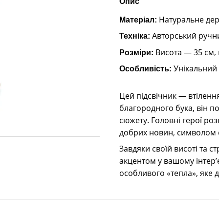
Опис
Натуральне дере
Матеріал:
Авторський ручни
Техніка:
Висота — 35 см,
Розміри:
Унікальний 
Особливість:
Цей підсвічник — втілення
благородного бука, він по
сюжету. Головні герої ро
добрих новин, символом 
Завдяки своїй висоті та с
акцентом у вашому інтер’є
особливого «тепла», яке д