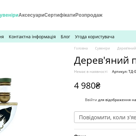
увеніри
Аксесуари
Сертифікати
Розпродаж
ня
Контактна інформація
Блог
Угода користувача
Головна
Сувеніри
Дерев'яний
Дерев'яний п
Немає в наявності
Артикул: ТД-
4 980₴
%
Ввійти
для відображення н
Повідомити, коли з'я