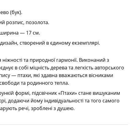
во (бук).
й розпис, позолота.
 ширина — 17 см.
дизайн, створений в єдиному екземплярі.
 ніжності та природної гармонії. Виконаний з
єднує в собі міцність дерева та легкість авторського
зпису — птахи, які здавна вважаються вісниками
свободи та родинного тепла.
трункій формі, підсвічник «Птахи» стане вишуканим
рі, додаючи йому індивідуальності та того самого
арують речі, зроблені з душею.