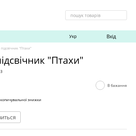
Вхід
Укр
 підсвічник "Птахи"
ідсвічник "Птахи"
03
В бажання
акопичувальної знижки
виться