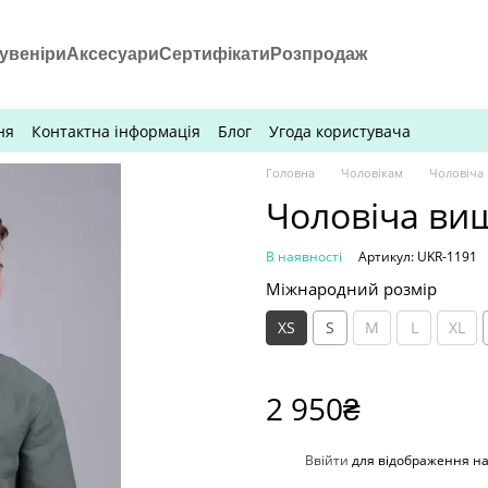
увеніри
Аксесуари
Сертифікати
Розпродаж
ня
Контактна інформація
Блог
Угода користувача
Головна
Чоловікам
Чоловіча
Чоловіча ви
В наявності
Артикул: UKR-1191
Міжнародний розмір
XS
S
M
L
XL
2 950₴
%
Ввійти
для відображення н