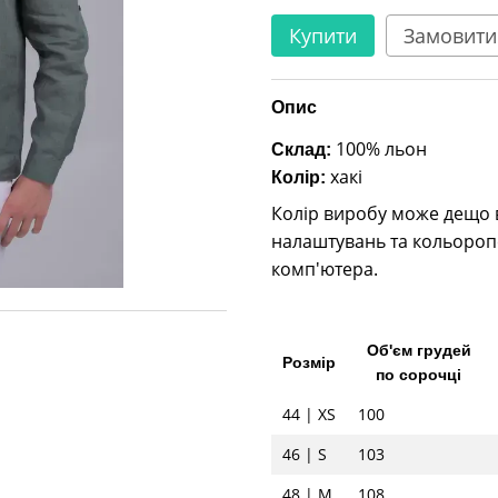
Купити
Замовити
Опис
100% льон
Склад:
хакі
Колір:
Колір виробу може дещо ві
налаштувань та кольороп
комп'ютера.
Об'єм грудей
Розмір
по сорочці
44 | XS
100
46 | S
103
48 | M
108