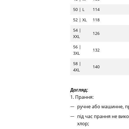
50 | L
114
52 | XL
118
54 |
126
XXL
56 |
132
3XL
58 |
140
4XL
Догляд:
1. Прання:
ручне або машинне, пр
під час прання не вико
хлор;