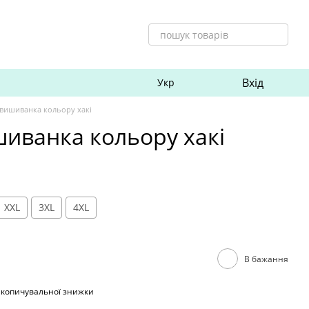
Вхід
Укр
 вишиванка кольору хакі
шиванка кольору хакі
XXL
3XL
4XL
В бажання
акопичувальної знижки