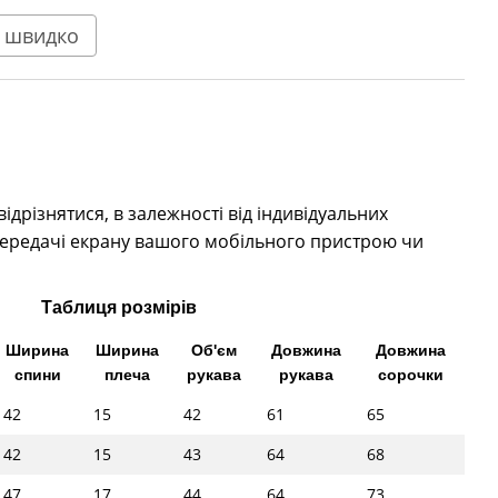
 швидко
дрізнятися, в залежності від індивідуальних
ередачі екрану вашого мобільного пристрою чи
Таблиця розмірів
Ширина
Ширина
Об'єм
Довжина
Довжина
спини
плеча
рукава
рукава
сорочки
42
15
42
61
65
42
15
43
64
68
47
17
44
64
73