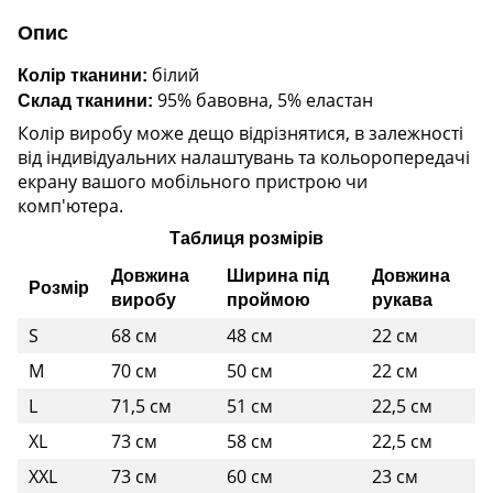
Опис
білий
Колір тканини:
95% бавовна, 5% еластан
Склад тканини:
Колір виробу може дещо відрізнятися, в залежності
від індивідуальних налаштувань та кольоропередачі
екрану вашого мобільного пристрою чи
комп'ютера.
Таблиця розмірів
Довжина
Ширина під
Довжина
Розмір
виробу
проймою
рукава
S
68 см
48 см
22 см
M
70 см
50 см
22 см
L
71,5 см
51 см
22,5 см
XL
73 см
58 см
22,5 см
XXL
73 см
60 см
23 см