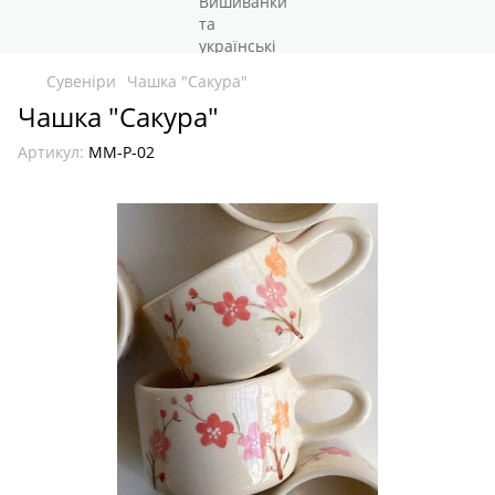
Сувеніри
Чашка "Сакура"
Чашка "Сакура"
Артикул:
ММ-Р-02