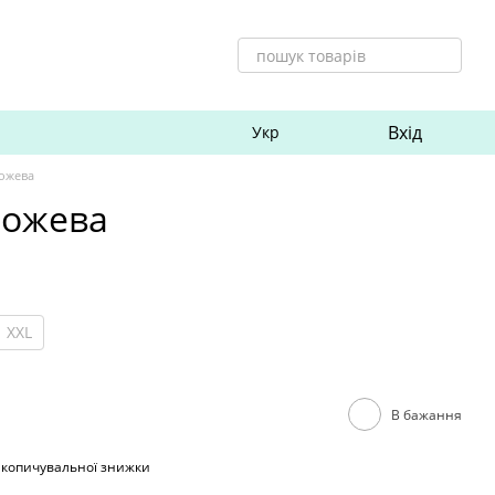
Вхід
Укр
рожева
рожева
XXL
В бажання
акопичувальної знижки