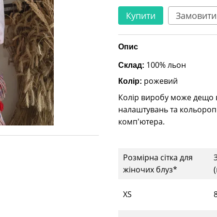
Купити
Замовити
Опис
100% льон
Склад:
рожевий
Колір:
Колір виробу може дещо ві
налаштувань та кольороп
комп'ютера.
Розмірна сітка для
жіночих блуз*
(
XS