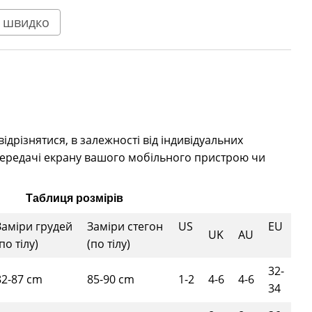
 швидко
дрізнятися, в залежності від індивідуальних
ередачі екрану вашого мобільного пристрою чи
Таблиця розмірів
Заміри грудей
Заміри стегон
US
EU
UK
AU
по тілу)
(по тілу)
32-
82-87 cm
85-90 cm
1-2
4-6
4-6
34