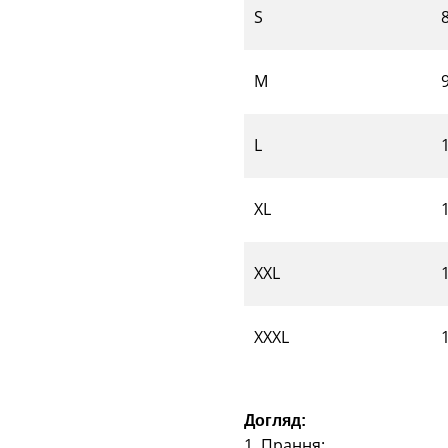
S
M
L
XL
XXL
XXXL
Догляд:
1. Прання: