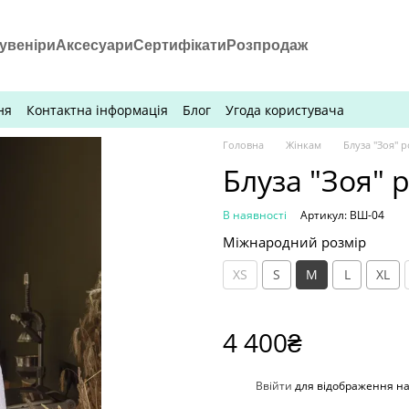
увеніри
Аксесуари
Сертифікати
Розпродаж
ня
Контактна інформація
Блог
Угода користувача
Головна
Жінкам
Блуза "Зоя" 
Блуза "Зоя" 
В наявності
Артикул: ВШ-04
Міжнародний розмір
XS
S
M
L
XL
4 400₴
%
Ввійти
для відображення н