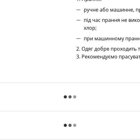
ручне або машинне, пр
під час прання не вико
хлор;
при машинному пранні
2. Одяг добре проходить
3. Рекомендуємо прасуват