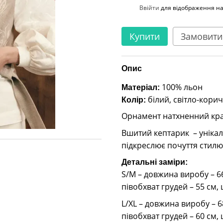
%
Ввійти
для відображення н
Купити
Замовити
Опис
100% льон
Матеріал:
білий, світло-кори
Колір:
Орнамент натхненний крас
Вшитий кептарик – уніка
підкреслює почуття стилю
Детальні заміри:
S/M – довжина виробу – 66
півобхват грудей – 55 см,
L/XL – довжина виробу – 6
півобхват грудей – 60 см,