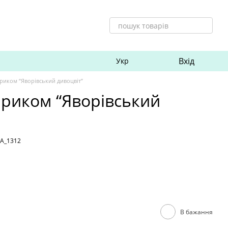
Вхід
Укр
ариком “Яворівський дивоцвіт”
ариком “Яворівський
AA_1312
В бажання