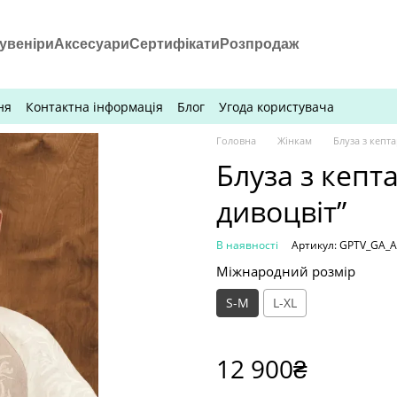
увеніри
Аксесуари
Сертифікати
Розпродаж
ня
Контактна інформація
Блог
Угода користувача
Головна
Жінкам
Блуза з кепт
Блуза з кепт
дивоцвіт”
В наявності
Артикул: GPTV_GA_
Міжнародний розмір
S-M
L-XL
12 900₴