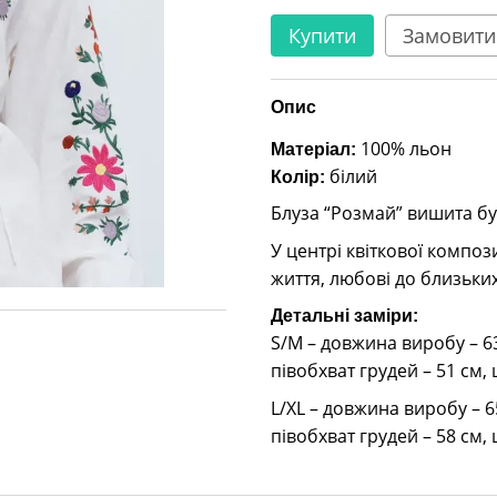
Купити
Замовити
Опис
100% льон
Матеріал:
білий
Колір:
Блуза “Розмай” вишита бу
У центрі квіткової композ
життя, любові до близьких
Детальні заміри:
S/M – довжина виробу – 63
півобхват грудей – 51 см,
L/XL – довжина виробу – 6
півобхват грудей – 58 см,