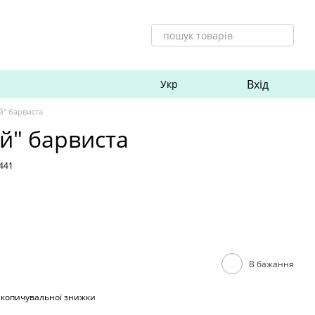
Вхід
Укр
й" барвиста
й" барвиста
441
В бажання
акопичувальної знижки