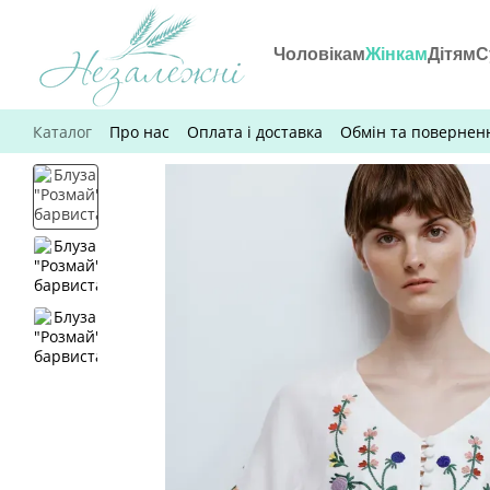
Перейти до основного контенту
Чоловікам
Жінкам
Дітям
С
Каталог
Про нас
Оплата і доставка
Обмін та повернен