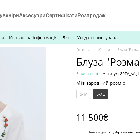
увеніри
Аксесуари
Сертифікати
Розпродаж
ня
Контактна інформація
Блог
Угода користувача
Головна
Жінкам
Блуза "Розма
Блуза "Розма
В наявності
Артикул: GPTV_AA_1
Міжнародний розмір
S-M
L-XL
11 500₴
%
Ввійти
для відображення н