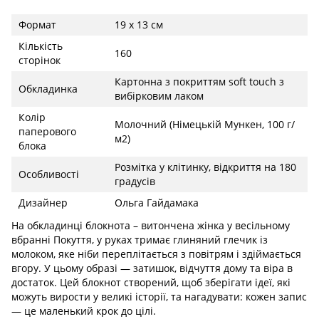
Формат
19 х 13 см
Кількість
160
сторінок
Картонна з покриттям soft touch з
Обкладинка
вибірковим лаком
Колір
Молочний (Німецькій Мункен, 100 г/
паперового
м2)
блока
Розмітка у клітинку, відкриття на 180
Особливості
градусів
Дизайнер
Ольга Гайдамака
На обкладинці блокнота – витончена жінка у весільному
вбранні Покуття, у руках тримає глиняний глечик із
молоком, яке ніби переплітається з повітрям і здіймається
вгору. У цьому образі — затишок, відчуття дому та віра в
достаток. Цей блокнот створений, щоб зберігати ідеї, які
можуть вирости у великі історії, та нагадувати: кожен запис
— це маленький крок до цілі.